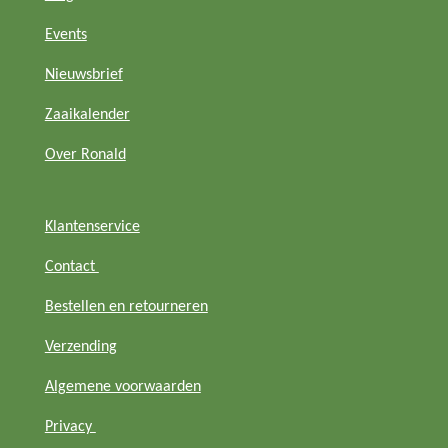
a
s
o
b
Events
g
A
k
o
r
p
o
Nieuwsbrief
a
p
k
m
Zaaikalender
Over Ronald
Klantenservice
Contact
Bestellen en retourneren
Verzending
Algemene voorwaarden
Privacy