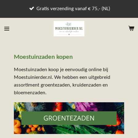
Ga
Gratis verzending vanaf € 75,- (NL)
direct
naar
de
hoofdinhoud
Moestuinzaden kopen
Moestuinzaden koop je eenvoudig online bij
Moestuinierder.nl. We hebben een uitgebreid
assortiment groentezaden, kruidenzaden en
bloemenzaden.