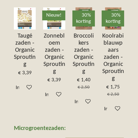
Nieuw!
30%
30%
korting
korting
Taugé
Zonnebl
Broccoli
Koolrabi
zaden -
oem
kers
blauwp
Organic
zaden -
zaden -
aars
Sproutin
Organic
Organic
zaden -
g
Sproutin
Sproutin
Organic
g
g
Sproutin
€ 3,39
g
€ 3,39
€ 1,40
€ 1,75
€ 2,50
In winkelwagen
€ 2,50
In winkelwagen
In winkelwagen
In winkelwagen
Microgroentezaden: