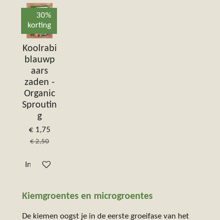
30%
korting
Koolrabi
blauwp
aars
zaden -
Organic
Sproutin
g
€ 1,75
€ 2,50
In winkelwagen
Kiemgroentes en microgroentes
De kiemen oogst je in de eerste groeifase van het