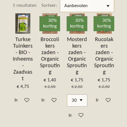
5 resultaten
Sorteer:
30%
30%
30%
korting
korting
korting
Turkse
Broccoli
Mosterd
Rucolak
Tuinkers
kers
kers
ers
- BIO -
zaden -
zaden -
zaden -
Inheems
Organic
Organic
Organic
-
Sproutin
Sproutin
Sproutin
Zaadvas
g
g
g
t
€ 1,40
€ 1,75
€ 1,75
€ 4,75
€ 2,50
€ 2,50
€ 2,50
In winkelwagen
In winkelwagen
In winkelwagen
In winkelwagen