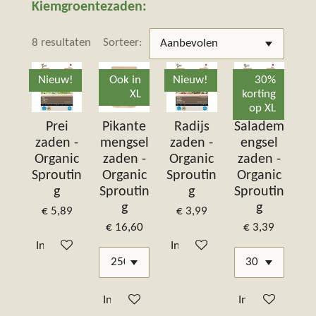
Kiemgroentezaden:
8 resultaten
Sorteer:
Nieuw!
Ook in
Nieuw!
30%
XL
korting
op XL
Prei
Pikante
Radijs
Saladem
zaden -
mengsel
zaden -
engsel
Organic
zaden -
Organic
zaden -
Sproutin
Organic
Sproutin
Organic
g
Sproutin
g
Sproutin
g
g
€ 5,89
€ 3,99
€ 16,60
€ 3,39
In winkelwagen
In winkelwagen
In winkelwagen
In winkelwagen