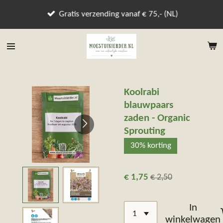
Ga
Gratis verzending vanaf € 75,- (NL)
direct
naar
de
hoofdinhoud
Koolrabi
blauwpaars
zaden - Organic
Sprouting
30% korting
€ 1,75
€ 2,50
In
winkelwagen