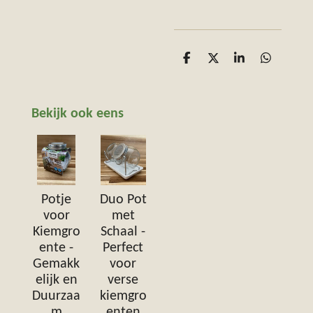
D
D
S
D
e
e
h
e
l
e
a
l
e
l
r
e
n
e
n
Bekijk ook eens
Potje
Duo Pot
voor
met
Kiemgro
Schaal -
ente -
Perfect
Gemakk
voor
elijk en
verse
Duurzaa
kiemgro
m
enten