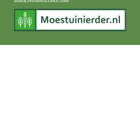
Uitleg symbolen Horti Tops