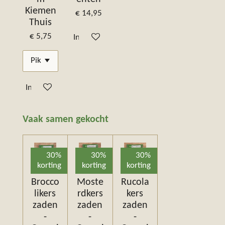
Kiemen
€ 14,95
Thuis
€ 5,75
In winkelwagen
In winkelwagen
Vaak samen gekocht
30%
30%
30%
korting
korting
korting
Brocco
Moste
Rucola
likers
rdkers
kers
zaden
zaden
zaden
-
-
-