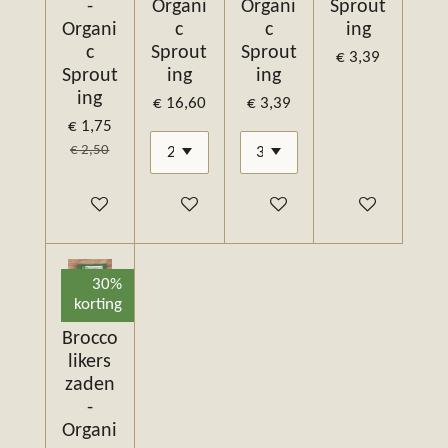
-
Organi
Organi
Sprout
Organi
c
c
ing
c
Sprout
Sprout
€ 3,39
Sprout
ing
ing
ing
€ 16,60
€ 3,39
€ 1,75
€ 2,50
In winkelwagen
In winkelwagen
In winkelwagen
In winkelwagen
30%
korting
Brocco
likers
zaden
-
Organi