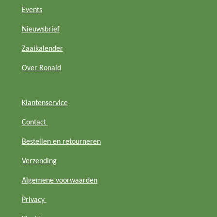
a
s
o
b
Events
g
A
k
o
r
p
o
Nieuwsbrief
a
p
k
m
Zaaikalender
Over Ronald
Klantenservice
Contact
Bestellen en retourneren
Verzending
Algemene voorwaarden
Privacy