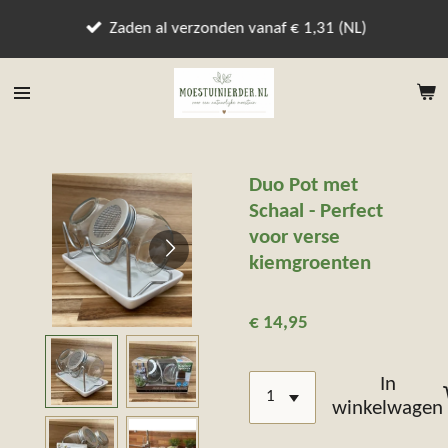
Ga
Zaden al verzonden vanaf € 1,31 (NL)
direct
naar
de
hoofdinhoud
Duo Pot met
Schaal - Perfect
voor verse
kiemgroenten
€ 14,95
In
winkelwagen