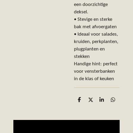
een doorzichtige
deksel.
• Stevige en sterke
bak met afvoergaten
• Ideaal voor salades,
kruiden, perkplanten,
plugplanten en
stekken
Handige hint: perfect
voor vensterbanken
in de klas of keuken
D
D
S
D
e
e
h
e
l
e
a
l
e
l
r
e
n
e
n