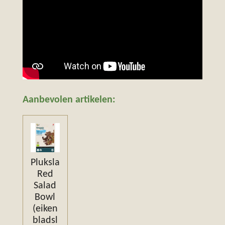
Aanbevolen artikelen:
Pluksla
Red
Salad
Bowl
(eiken
bladsl