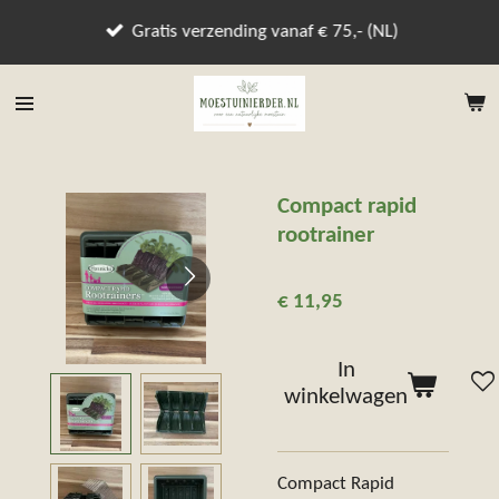
Ga
Gratis verzending vanaf € 75,- (NL)
direct
naar
de
hoofdinhoud
Compact rapid
rootrainer
€ 11,95
In
winkelwagen
Compact Rapid