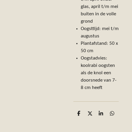
glas, april t/m mei
buiten in de volle
grond
Oogsttijd: mei t/m
augustus
Plantafstand: 50 x
50 cm
Oogstadvies:
koolrabi oogsten
als de knol een
doorsnede van 7-
8 cm heeft
D
D
S
D
e
e
h
e
l
e
a
l
e
l
r
e