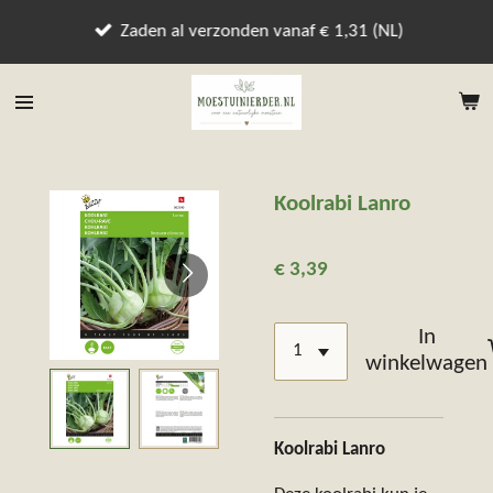
Ga
Zaden al verzonden vanaf € 1,31 (NL)
direct
naar
de
hoofdinhoud
Koolrabi Lanro
€ 3,39
In
winkelwagen
Koolrabi Lanro