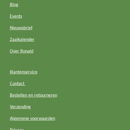
Blog
t
t
T
e
a
s
o
b
Events
g
A
k
o
Nieuwsbrief
r
p
o
a
p
k
Zaaikalender
m
Over Ronald
Klantenservice
Contact
Bestellen en retourneren
Verzending
Algemene voorwaarden