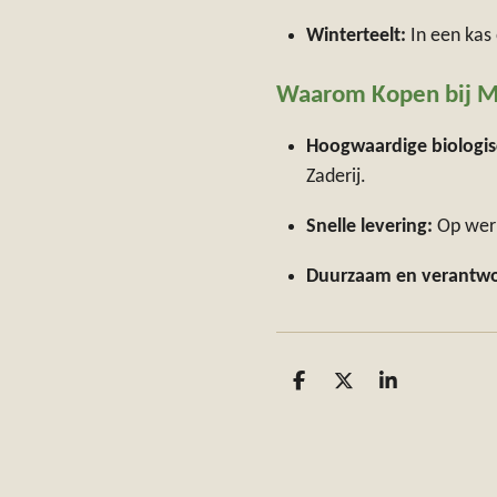
Winterteelt:
In een kas 
Waarom Kopen bij Mo
Hoogwaardige biologi
Zaderij.
Snelle levering:
Op werk
Duurzaam en verantw
D
D
S
e
e
h
l
e
a
e
l
r
n
e