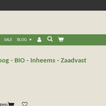
SALE
BLOG
oog - BIO - Inheems - Zaadvast
agen