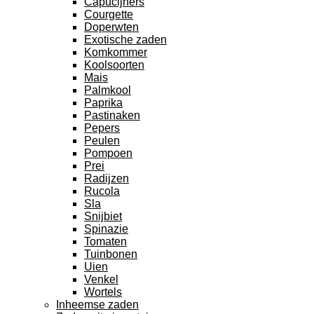
Capucijners
Courgette
Doperwten
Exotische zaden
Komkommer
Koolsoorten
Mais
Palmkool
Paprika
Pastinaken
Pepers
Peulen
Pompoen
Prei
Radijzen
Rucola
Sla
Snijbiet
Spinazie
Tomaten
Tuinbonen
Uien
Venkel
Wortels
Inheemse zaden