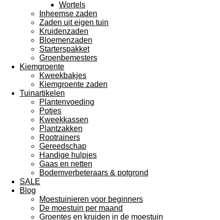
Wortels
Inheemse zaden
Zaden uit eigen tuin
Kruidenzaden
Bloemenzaden
Starterspakket
Groenbemesters
Kiemgroente
Kweekbakjes
Kiemgroente zaden
Tuinartikelen
Plantenvoeding
Potjes
Kweekkassen
Plantzakken
Rootrainers
Gereedschap
Handige hulpjes
Gaas en netten
Bodemverbeteraars & potgrond
SALE
Blog
Moestuinieren voor beginners
De moestuin per maand
Groentes en kruiden in de moestuin