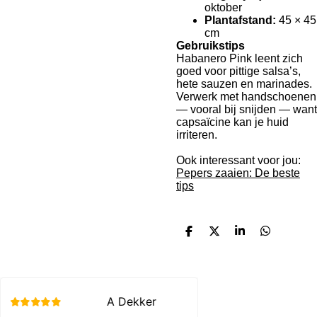
oktober
Plantafstand:
45 × 45
cm
Gebruikstips
Habanero Pink leent zich
goed voor pittige salsa’s,
hete sauzen en marinades.
Verwerk met handschoenen
— vooral bij snijden — want
capsaïcine kan je huid
irriteren.
Ook interessant voor jou:
Pepers zaaien: De beste
tips
D
D
S
D
e
e
h
e
l
e
a
l
e
l
r
e
n
e
n