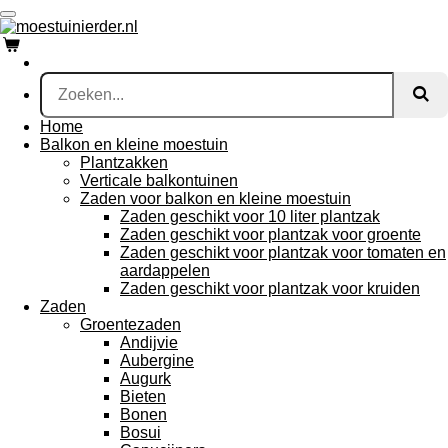
Ga
direct
naar
de
hoofdinhoud
Home
Balkon en kleine moestuin
Plantzakken
Verticale balkontuinen
Zaden voor balkon en kleine moestuin
Zaden geschikt voor 10 liter plantzak
Zaden geschikt voor plantzak voor groente
Zaden geschikt voor plantzak voor tomaten en
aardappelen
Zaden geschikt voor plantzak voor kruiden
Zaden
Groentezaden
Andijvie
Aubergine
Augurk
Bieten
Bonen
Bosui