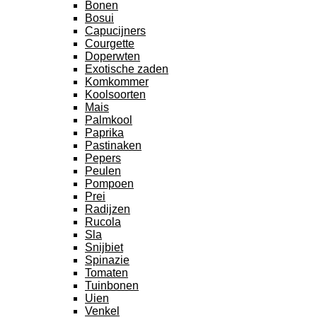
Bonen
Bosui
Capucijners
Courgette
Doperwten
Exotische zaden
Komkommer
Koolsoorten
Mais
Palmkool
Paprika
Pastinaken
Pepers
Peulen
Pompoen
Prei
Radijzen
Rucola
Sla
Snijbiet
Spinazie
Tomaten
Tuinbonen
Uien
Venkel