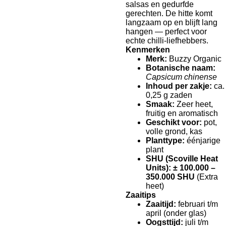
salsas en gedurfde
gerechten. De hitte komt
langzaam op en blijft lang
hangen — perfect voor
echte chilli‑liefhebbers.
Kenmerken
Merk:
Buzzy Organic
Botanische naam:
Capsicum chinense
Inhoud per zakje:
ca.
0,25 g zaden
Smaak:
Zeer heet,
fruitig en aromatisch
Geschikt voor:
pot,
volle grond, kas
Planttype:
éénjarige
plant
SHU (Scoville Heat
Units):
± 100.000 –
350.000 SHU
(Extra
heet)
Zaaitips
Zaaitijd:
februari t/m
april (onder glas)
Oogsttijd:
juli t/m