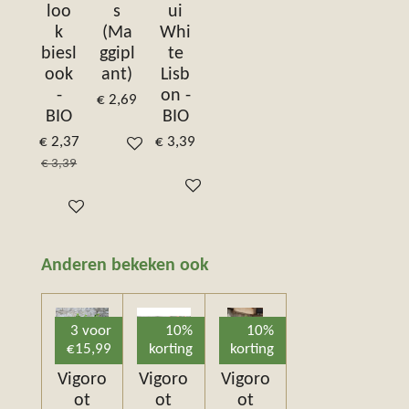
loo
s
ui
k
(Ma
Whi
biesl
ggipl
te
ook
ant)
Lisb
-
on -
€ 2,69
BIO
BIO
€ 2,37
€ 3,39
In winkelwagen
€ 3,39
In winkelwagen
In winkelwagen
Anderen bekeken ook
3 voor
10%
10%
€15,99
korting
korting
Vigoro
Vigoro
Vigoro
ot
ot
ot