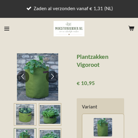
Ga
Zaden al verzonden vanaf € 1,31 (NL)
direct
naar
de
hoofdinhoud
Plantzakken
Vigoroot
€ 10,95
Variant