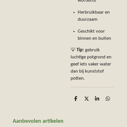
wortelrot
Herbruikbaar en
duurzaam
Geschikt voor
binnen en buiten
💡
Tip:
gebruik
luchtige potgrond en
geef iets vaker water
dan bij kunststof
potten.
D
D
S
D
e
e
h
e
l
e
a
l
e
l
r
e
n
e
n
Aanbevolen artikelen