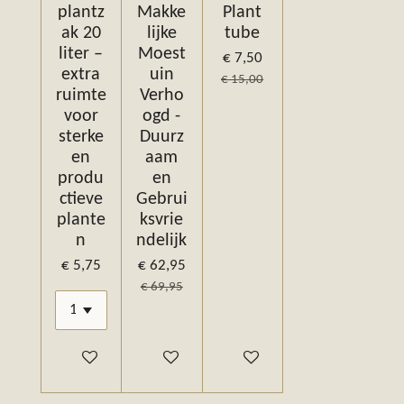
plantz
Makke
Plant
ak 20
lijke
tube
liter –
Moest
€ 7,50
extra
uin
€ 15,00
ruimte
Verho
voor
ogd -
sterke
Duurz
en
aam
produ
en
ctieve
Gebrui
plante
ksvrie
n
ndelijk
€ 5,75
€ 62,95
€ 69,95
In winkelwagen
In winkelwagen
In winkelwagen