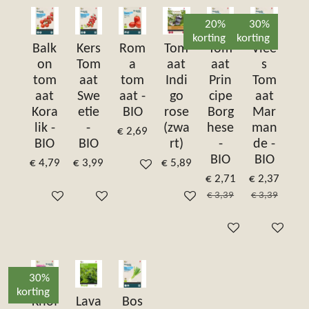
20%
30%
korting
korting
Balk
Kers
Rom
Tom
Tom
Vlee
on
Tom
a
aat
aat
s
tom
aat
tom
Indi
Prin
Tom
aat
Swe
aat -
go
cipe
aat
Kora
etie
BIO
rose
Borg
Mar
lik -
-
(zwa
hese
man
€ 2,69
BIO
BIO
rt)
-
de -
BIO
BIO
€ 4,79
€ 3,99
€ 5,89
In winkelwagen
€ 2,71
€ 2,37
€ 3,39
€ 3,39
In winkelwagen
In winkelwagen
In winkelwagen
In winkelwagen
In winkelw
30%
korting
Knof
Lava
Bos