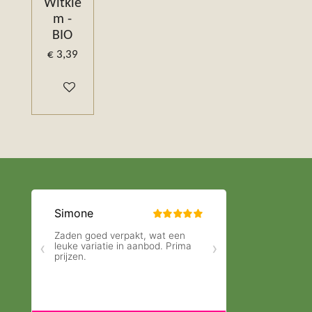
Witkie
m -
BIO
€ 3,39
In winkelwagen