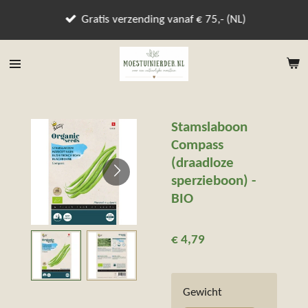
Ga
Gratis verzending vanaf € 75,- (NL)
direct
naar
de
hoofdinhoud
Stamslaboon
Compass
(draadloze
sperzieboon) -
BIO
€ 4,79
Gewicht