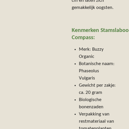
cm en laten zich
gemakkelijk oogsten.
Kenmerken
Stamslaboo
Compass:
Merk: Buzzy
Organic
Botanische naam:
Phaseolus
Vulgaris
Gewicht per zakje:
ca. 20 gram
Biologische
bonenzaden
Verpakking van
restmateriaal van
tomatenplanten