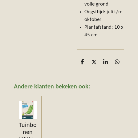
volle grond
Oogsttijd: juli t/m
oktober
Plantafstand: 10 x
45 cm
D
D
S
D
e
e
h
e
l
e
a
l
e
l
r
e
n
e
n
Andere klanten bekeken ook:
Tuinbo
nen