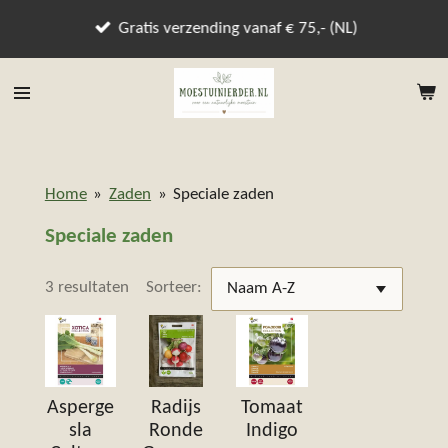
Ga
Gratis verzending vanaf € 75,- (NL)
direct
naar
de
hoofdinhoud
Home
»
Zaden
»
Speciale zaden
Speciale zaden
3 resultaten
Sorteer:
Asperge
Radijs
Tomaat
sla
Ronde
Indigo