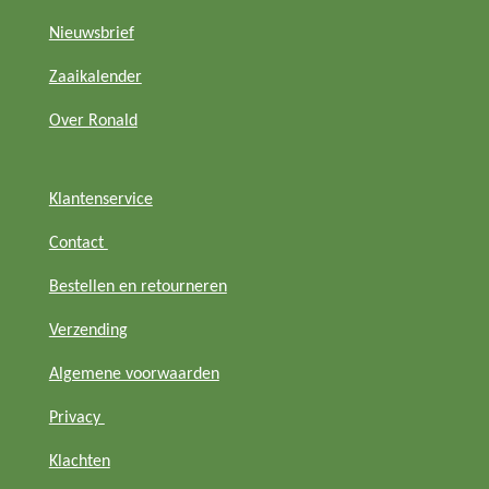
r
p
o
Nieuwsbrief
a
p
k
m
Zaaikalender
Over Ronald
Klantenservice
Contact
Bestellen en retourneren
Verzending
Algemene voorwaarden
Privacy
Klachten