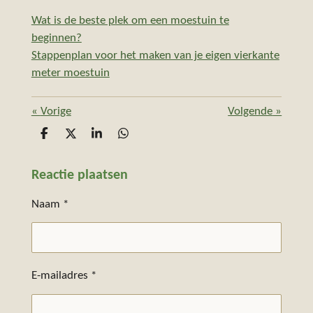
Wat is de beste plek om een moestuin te
beginnen?
Stappenplan voor het maken van je eigen vierkante
meter moestuin
«
Vorige
Volgende
»
D
D
S
D
e
e
h
e
l
e
a
l
Reactie plaatsen
e
l
r
e
n
e
n
Naam *
E-mailadres *