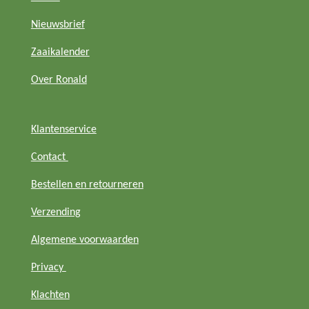
g
A
k
o
r
p
o
Nieuwsbrief
a
p
k
m
Zaaikalender
Over Ronald
Klantenservice
Contact
Bestellen en retourneren
Verzending
Algemene voorwaarden
Privacy
Klachten