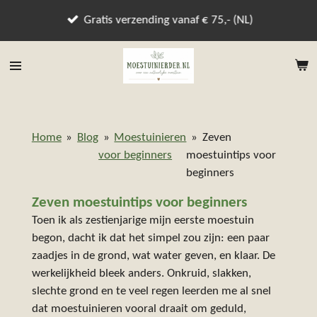
Ga
Gratis verzending vanaf € 75,- (NL)
direct
naar
de
hoofdinhoud
Home
»
Blog
»
Moestuinieren
»
Zeven
voor beginners
moestuintips voor
beginners
Zeven moestuintips voor beginners
Toen ik als zestienjarige mijn eerste moestuin
begon, dacht ik dat het simpel zou zijn: een paar
zaadjes in de grond, wat water geven, en klaar. De
werkelijkheid bleek anders. Onkruid, slakken,
slechte grond en te veel regen leerden me al snel
dat moestuinieren vooral draait om geduld,