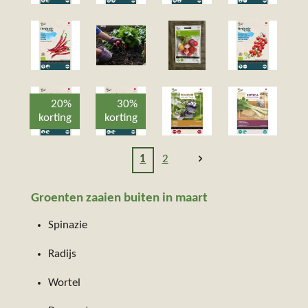
20%
30%
korting
korting
1
2
Groenten zaaien buiten in maart
Spinazie
Radijs
Wortel