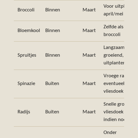
Voor uitplant in
Broccoli
Binnen
Maart
april/mei
Zelfde als
Bloemkool
Binnen
Maart
broccoli
Langzaam
Spruitjes
Binnen
Maart
groeiend, later
uitplanten
Vroege rassen,
Spinazie
Buiten
Maart
eventueel
vliesdoek
Snelle groeier,
Radijs
Buiten
Maart
vliesdoek
indien nodig
Onder