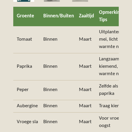
Opmerkingen /
Groente
Binnen/Buiten
Zaaitijd
Tips
Uitplanten in
Tomaat
Binnen
Maart
mei, licht en
warmte nodig
Langzaam
Paprika
Binnen
Maart
kiemend,
warmte nodig
Zelfde als
Peper
Binnen
Maart
paprika
Aubergine
Binnen
Maart
Traag kiemend
Voor vroege
Vroege sla
Binnen
Maart
oogst